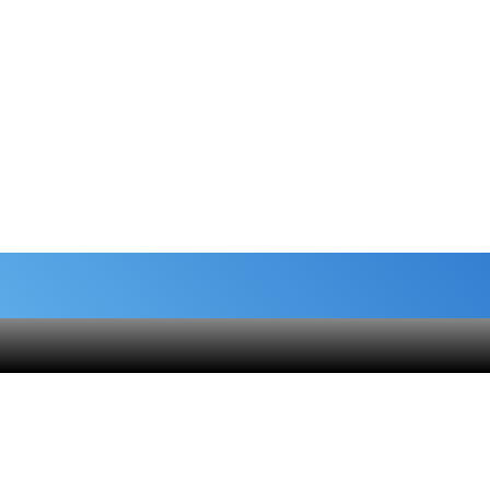
شماره حساب های خیریه
هنام
کمک نقدی- بانک ملی :
6037-9911-9951-2470
 قلک
حامیان-بانک سامان :