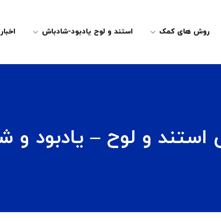
روش های کمک
استند و لوح یادبود-شادباش
اخبار
استند و لوح – یادبود و ش