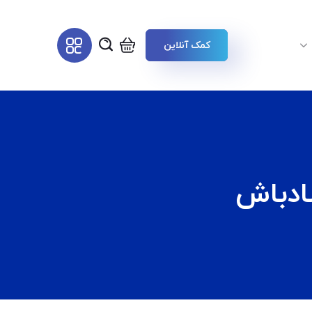
کمک آنلاین
ادباش