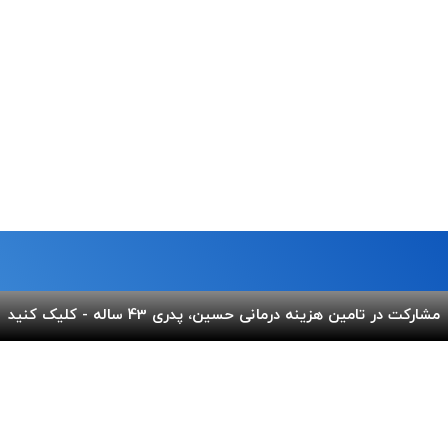
مشارکت در تامین هزینه درمانی حسین، پدری 43 ساله - کلیک کنید
ما
لینک های مفید
 خیابان شریعتی،بالاتر از پل
پرداخت آنلاین
گالری ب
کوچه عاج ، پلاک ۷
اپلیکیشن بهنام
سفارش