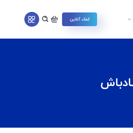
کمک آنلاین
ادباش