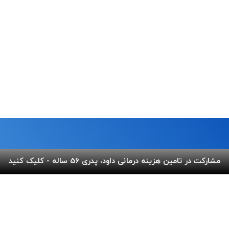
مشارکت در تامین هزینه درمانی داود، پدری 56 ساله - کلیک کنید
ما
لینک های مفید
 خیابان شریعتی،بالاتر از پل
پرداخت آنلاین
گالری ب
کوچه عاج ، پلاک ۷
اپلیکیشن بهنام
سفارش