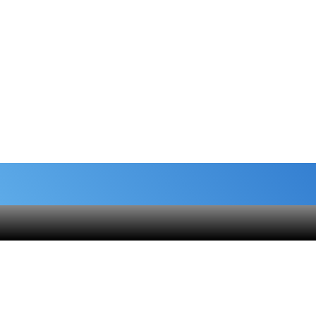
شماره حساب های خیریه
هنام
کمک نقدی- بانک ملی :
6037-9911-9951-2470
 قلک
حامیان-بانک سامان :