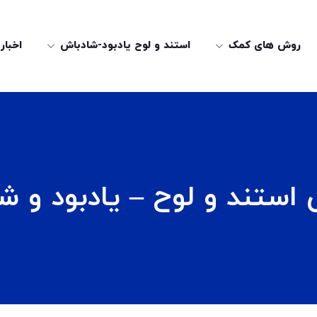
روش های کمک
استند و لوح یادبود-شادباش
اخبار
استند و لوح – یادبود و ش