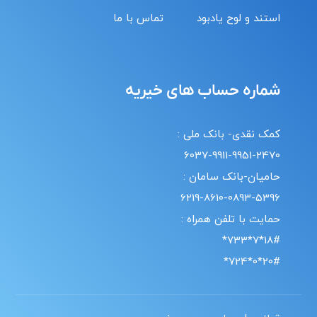
استند و لوح یادبود
تماس با ما
شماره حساب های خیریه
کمک نقدی- بانک ملی :
6037-9911-9951-2470
حامیان-بانک سامان :
6219-8610-0893-5396
حمایت با تلفن همراه :
18#*7*733*
20#*0*724*