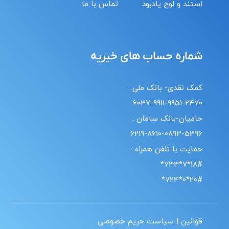
استند و لوح یادبود
تماس با ما
شماره حساب های خیریه
کمک نقدی- بانک ملی :
6037-9911-9951-2470
حامیان-بانک سامان :
6219-8610-0893-5396
حمایت با تلفن همراه :
18#*7*733*
20#*0*724*
قوانین | سیاست حریم خصوصی