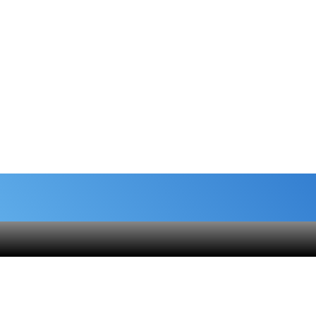
شماره حساب های خیریه
هنام
کمک نقدی- بانک ملی :
6037-9911-9951-2470
 قلک