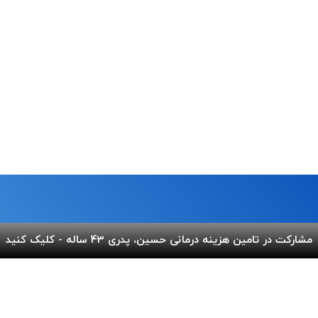
مشارکت در تامین هزینه درمانی حسین، پدری 43 ساله - کلیک کنید
ما
لینک های مفید
 خیابان شریعتی،بالاتر از پل
پرداخت آنلاین
گالری ب
کوچه عاج ، پلاک ۷
اپلیکیشن بهنام
سفارش