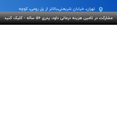
تهران، خیابان شریعتی،بالاتر از پل رومی، کوچه
عاج ، پلاک ۷
مشارکت در تامین هزینه درمانی داود، پدری 56 ساله - کلیک کنید
Info@behnamcharity.org.ir
۰۲۱-۹۱۰۰۹۹۰۰
لینک های مفید
پرداخت آنلاین
گالری بهنام
اپلیکیشن بهنام
سفارش قلک
استند و لوح شادباش
سوالات متداول