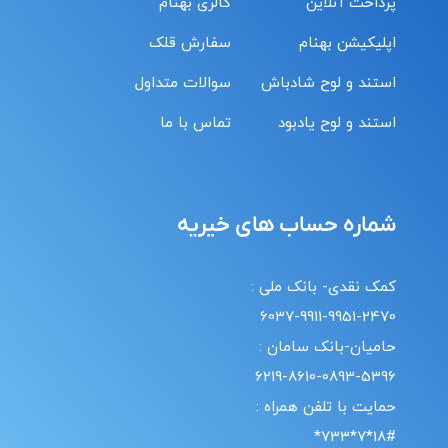
پرداخت آنلاین
گالری بهنام
اپلیکیشن بهنام
سفارش قلک
استند و لوح شادباش
سوالات متداول
استند و لوح یادبود
تماس با ما
شماره حساب های خیریه
کمک نقدی- بانک ملی :
6037-9911-9951-2470
حامیان-بانک سامان :
6219-8610-0893-5396
حمایت با تلفن همراه :
18#*7*733*