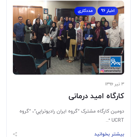
اخبار 96
مددکاری
۳ تیر ۱۳۹۶
کارگاه امید درمانی
دومين كارگاه مشترک “گروه ايران راديوتراپي“، “گروه
UCRT ”...
بیشتر بخوانید