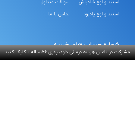
استند و لوح شادباش
سوالات متداول
استند و لوح یادبود
تماس با ما
شماره حساب های خیریه
مشارکت در تامین هزینه درمانی داود، پدری 56 ساله - کلیک کنید
کمک نقدی- بانک ملی :
6037-9911-9951-2470
حامیان-بانک سامان :
6219-8610-0893-5396
حمایت با تلفن همراه :
18#*7*733*
20#*0*724*