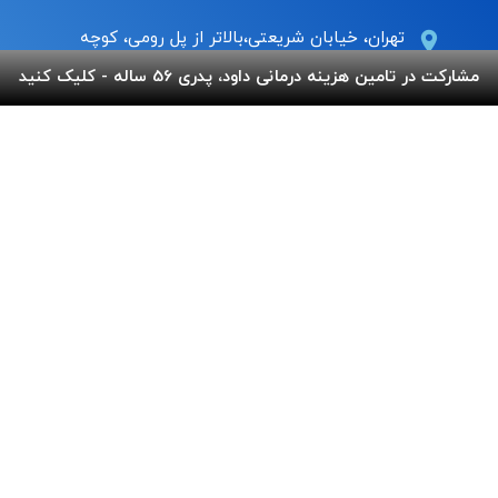
تهران، خیابان شریعتی،بالاتر از پل رومی، کوچه
عاج ، پلاک ۷
مشارکت در تامین هزینه درمانی داود، پدری 56 ساله - کلیک کنید
Info@behnamcharity.org.ir
۰۲۱-۹۱۰۰۹۹۰۰
لینک های مفید
پرداخت آنلاین
گالری بهنام
اپلیکیشن بهنام
سفارش قلک
استند و لوح شادباش
سوالات متداول