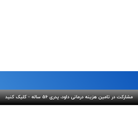
مشارکت در تامین هزینه درمانی داود، پدری 56 ساله - کلیک کنید
ما
لینک های مفید
 خیابان شریعتی،بالاتر از پل
پرداخت آنلاین
گالری ب
کوچه عاج ، پلاک ۷
اپلیکیشن بهنام
سفارش