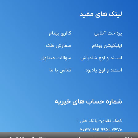
لینک های مفید
پرداخت آنلاین
گالری بهنام
اپلیکیشن بهنام
سفارش قلک
استند و لوح شادباش
سوالات متداول
استند و لوح یادبود
تماس با ما
شماره حساب های خیریه
کمک نقدی- بانک ملی :
6037-9911-9951-2470