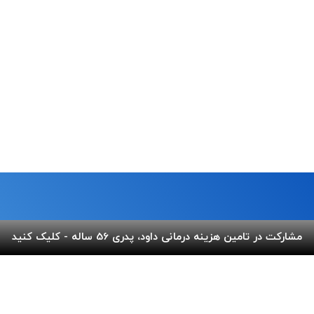
مشارکت در تامین هزینه درمانی داود، پدری 56 ساله - کلیک کنید
ما
لینک های مفید
 خیابان شریعتی،بالاتر از پل
پرداخت آنلاین
گالری ب
کوچه عاج ، پلاک ۷
اپلیکیشن بهنام
سفارش