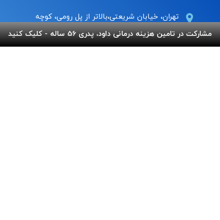
تهران، خیابان شریعتی،بالاتر از پل رومی، کوچه
عاج ، پلاک ۷
مشارکت در تامین هزینه درمانی داود، پدری 56 ساله - کلیک کنید
Info@behnamcharity.org.ir
۰۲۱-۹۱۰۰۹۹۰۰
لینک های مفید
پرداخت آنلاین
گالری بهنام
اپلیکیشن بهنام
سفارش قلک
استند و لوح شادباش
سوالات متداول