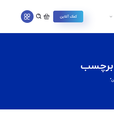
کمک آنلاین
برچسب
ن"