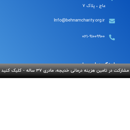
عاج ، پلاک ۷
Info@behnamcharity.org.ir
۰۲۱-۹۱۰۰۹۹۰۰
لینک های مفید
مشارکت در تامین هزینه درمانی خدیجه، مادری 37 ساله - کلیک کنید
پرداخت آنلاین
گالری بهنام
اپلیکیشن بهنام
سفارش قلک
استند و لوح شادباش
سوالات متداول
استند و لوح یادبود
تماس با ما