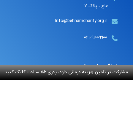
عاج ، پلاک ۷
Info@behnamcharity.org.ir
۰۲۱-۹۱۰۰۹۹۰۰
لینک های مفید
مشارکت در تامین هزینه درمانی داود، پدری 56 ساله - کلیک کنید
پرداخت آنلاین
گالری بهنام
اپلیکیشن بهنام
سفارش قلک
استند و لوح شادباش
سوالات متداول
استند و لوح یادبود
تماس با ما