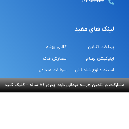
۰۲۱-۹۱۰۰۹۹۰۰
لینک های مفید
پرداخت آنلاین
گالری بهنام
اپلیکیشن بهنام
سفارش قلک
استند و لوح شادباش
سوالات متداول
استند و لوح یادبود
تماس با ما
مشارکت در تامین هزینه درمانی داود، پدری 56 ساله - کلیک کنید
شماره حساب های خیریه
کمک نقدی- بانک ملی :