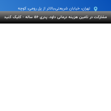
تهران، خیابان شریعتی،بالاتر از پل رومی، کوچه
عاج ، پلاک ۷
مشارکت در تامین هزینه درمانی داود، پدری 56 ساله - کلیک کنید
Info@behnamcharity.org.ir
۰۲۱-۹۱۰۰۹۹۰۰
لینک های مفید
پرداخت آنلاین
گالری بهنام
اپلیکیشن بهنام
سفارش قلک
استند و لوح شادباش
سوالات متداول