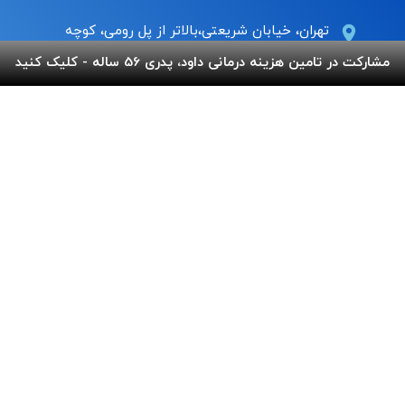
تهران، خیابان شریعتی،بالاتر از پل رومی، کوچه
عاج ، پلاک ۷
مشارکت در تامین هزینه درمانی داود، پدری 56 ساله - کلیک کنید
Info@behnamcharity.org.ir
۰۲۱-۹۱۰۰۹۹۰۰
لینک های مفید
پرداخت آنلاین
گالری بهنام
اپلیکیشن بهنام
سفارش قلک
استند و لوح شادباش
سوالات متداول