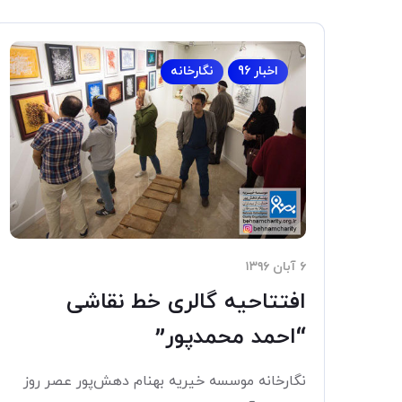
اخبار 96
نگارخانه
۶ آبان ۱۳۹۶
افتتاحیه گالری خط نقاشی
“احمد محمدپور”
نگارخانه موسسه خیریه بهنام دهش‌پور عصر روز