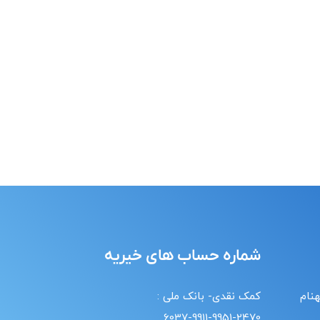
شماره حساب های خیریه
هنام
کمک نقدی- بانک ملی :
6037-9911-9951-2470