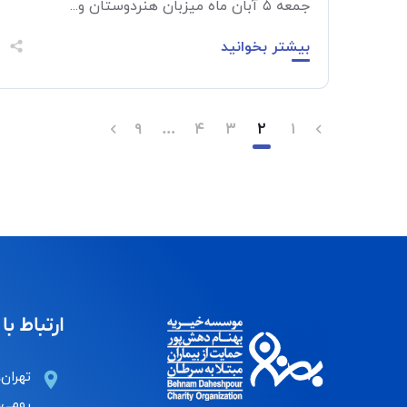
جمعه ۵ آبان ماه میزبان هنردوستان و...
بیشتر بخوانید
۹
…
۴
۳
۲
۱
ارتباط با 
تهران،
رومی، 