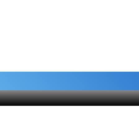
شماره حساب های خیریه
هنام
کمک نقدی- بانک ملی :
6037-9911-9951-2470
 قلک
حامیان-بانک سامان :