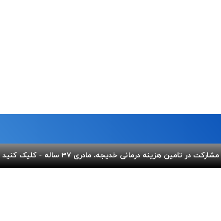
مشارکت در تامین هزینه درمانی خدیجه، مادری 37 ساله - کلیک کنید
ما
لینک های مفید
 خیابان شریعتی،بالاتر از پل
پرداخت آنلاین
گالری ب
کوچه عاج ، پلاک ۷
اپلیکیشن بهنام
سفارش