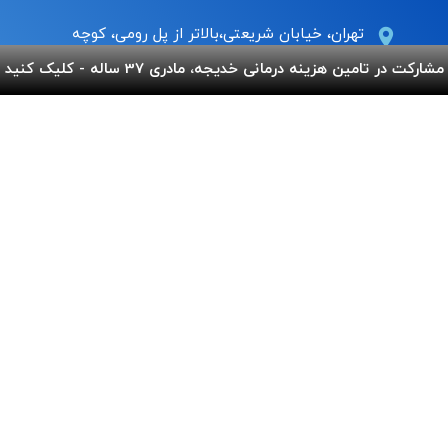
تهران، خیابان شریعتی،بالاتر از پل رومی، کوچه
عاج ، پلاک ۷
مشارکت در تامین هزینه درمانی خدیجه، مادری 37 ساله - کلیک کنید
Info@behnamcharity.org.ir
۰۲۱-۹۱۰۰۹۹۰۰
لینک های مفید
پرداخت آنلاین
گالری بهنام
اپلیکیشن بهنام
سفارش قلک
استند و لوح شادباش
سوالات متداول