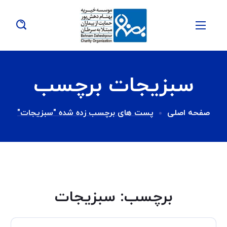
سبزیجات برچسب
صفحه اصلی
پست های برچسب زده شده "سبزیجات"
برچسب:
سبزیجات