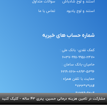
استند و لوح شادباش
سوالات متداول
استند و لوح یادبود
تماس با ما
شماره حساب های خیریه
کمک نقدی- بانک ملی :
6037-9911-9951-2470
حامیان-بانک سامان :
6219-8610-0893-5396
حمایت با تلفن همراه :
18#*7*733*
20#*0*724*
مشارکت در تامین هزینه درمانی حسین، پدری 43 ساله - کلیک کنید