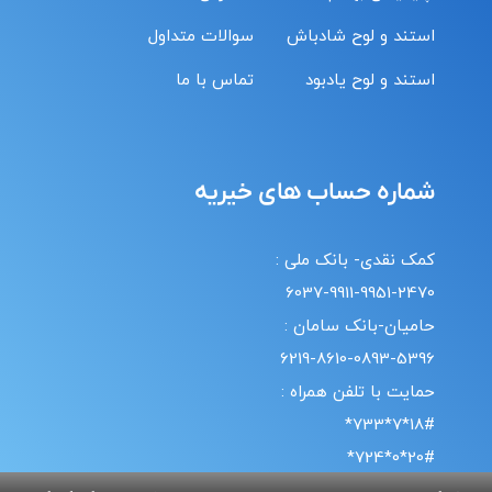
استند و لوح شادباش
سوالات متداول
استند و لوح یادبود
تماس با ما
شماره حساب های خیریه
کمک نقدی- بانک ملی :
6037-9911-9951-2470
حامیان-بانک سامان :
6219-8610-0893-5396
حمایت با تلفن همراه :
18#*7*733*
20#*0*724*