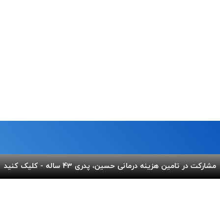
مشارکت در تامین هزینه درمانی حسین، پدری 43 ساله - کلیک کنید
ما
لینک های مفید
 خیابان شریعتی،بالاتر از پل
پرداخت آنلاین
گالری ب
کوچه عاج ، پلاک ۷
اپلیکیشن بهنام
سفارش