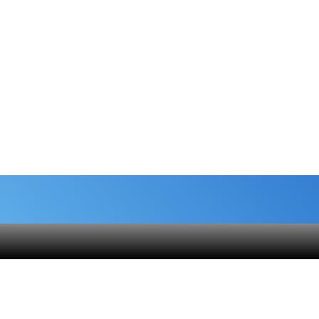
شماره حساب های خیریه
هنام
کمک نقدی- بانک ملی :
6037-9911-9951-2470
 قلک