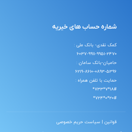
شماره حساب های خیریه
کمک نقدی- بانک ملی :
6037-9911-9951-2470
حامیان-بانک سامان :
6219-8610-0893-5396
حمایت با تلفن همراه :
18#*7*733*
20#*0*724*
قوانین | سیاست حریم خصوصی