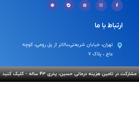
ارتباط با ما
تهران، خیابان شریعتی،بالاتر از پل رومی، کوچه
عاج ، پلاک ۷
Info@behnamcharity.org.ir
مشارکت در تامین هزینه درمانی حسین، پدری 43 ساله - کلیک کنید
۰۲۱-۹۱۰۰۹۹۰۰
لینک های مفید
پرداخت آنلاین
گالری بهنام