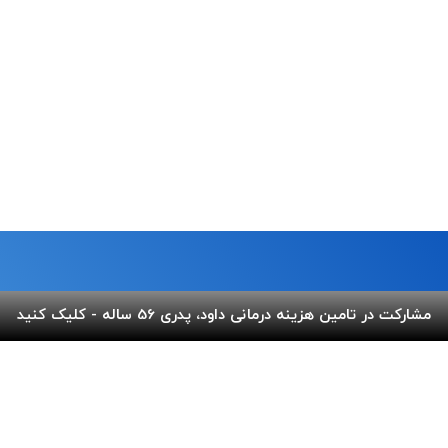
مشارکت در تامین هزینه درمانی داود، پدری 56 ساله - کلیک کنید
ما
لینک های مفید
 خیابان شریعتی،بالاتر از پل
پرداخت آنلاین
گالری ب
کوچه عاج ، پلاک ۷
اپلیکیشن بهنام
سفارش