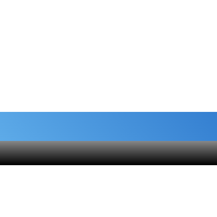
شماره حساب های خیریه
هنام
کمک نقدی- بانک ملی :
6037-9911-9951-2470
 قلک
حامیان-بانک سامان :