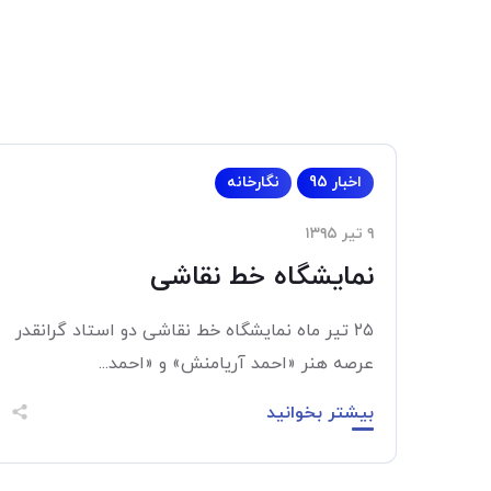
اخبار 95
نگارخانه
۹ تیر ۱۳۹۵
نمایشگاه خط‌ نقاشی
۲۵ تير ماه نمايشگاه خط‌ نقاشی دو استاد گرانقدر‌
عرصه هنر «احمد آريامنش» و «احمد...
بیشتر بخوانید