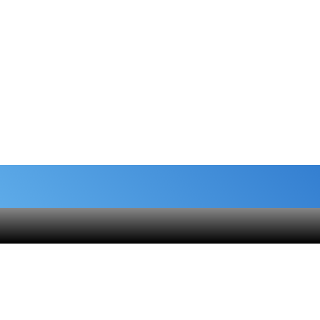
شماره حساب های خیریه
هنام
کمک نقدی- بانک ملی :
6037-9911-9951-2470
 قلک
حامیان-بانک سامان :