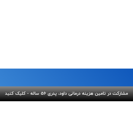
مشارکت در تامین هزینه درمانی داود، پدری 56 ساله - کلیک کنید
ما
لینک های مفید
 خیابان شریعتی،بالاتر از پل
پرداخت آنلاین
گالری ب
کوچه عاج ، پلاک ۷
اپلیکیشن بهنام
سفارش