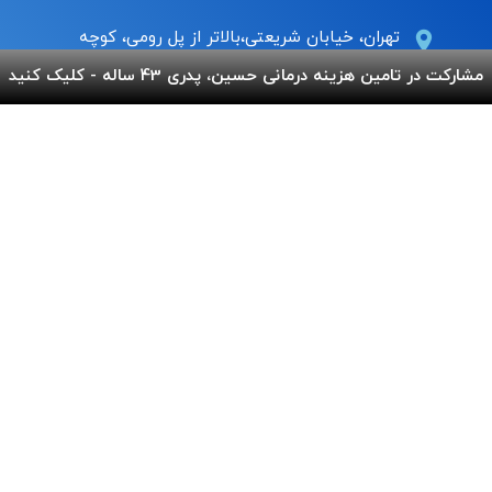
تهران، خیابان شریعتی،بالاتر از پل رومی، کوچه
عاج ، پلاک ۷
مشارکت در تامین هزینه درمانی حسین، پدری 43 ساله - کلیک کنید
Info@behnamcharity.org.ir
۰۲۱-۹۱۰۰۹۹۰۰
لینک های مفید
پرداخت آنلاین
گالری بهنام
اپلیکیشن بهنام
سفارش قلک
استند و لوح شادباش
سوالات متداول