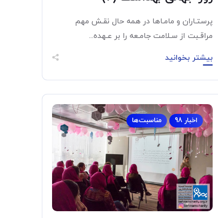
پرستـاران و مامـاها در همه حال نقـش مهم
مراقـبت از سـلامت جامـعه را بر عـهده...
بیشتر بخوانید
اخبار 98
مناسبت‌ها