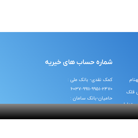
شماره حساب های خیریه
هنام
کمک نقدی- بانک ملی :
6037-9911-9951-2470
 قلک
حامیان-بانک سامان :
 متداول
6219-8610-0893-5396
 ما
حمایت با تلفن همراه :
18#*7*733*
20#*0*724*