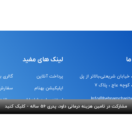
ما
لینک های مفید
 خیابان شریعتی،بالاتر از پل
پرداخت آنلاین
گالری ب
کوچه عاج ، پلاک ۷
اپلیکیشن بهنام
سفارش
Info@behnamcharity.
استند و لوح شادباش
سوالات
مشارکت در تامین هزینه درمانی داود، پدری 56 ساله - کلیک کنید
استند و لوح یادبود
تماس با
۰۲۱-۹۱