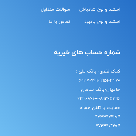
استند و لوح شادباش
سوالات متداول
استند و لوح یادبود
تماس با ما
شماره حساب های خیریه
کمک نقدی- بانک ملی :
6037-9911-9951-2470
حامیان-بانک سامان :
6219-8610-0893-5396
حمایت با تلفن همراه :
18#*7*733*
20#*0*724*