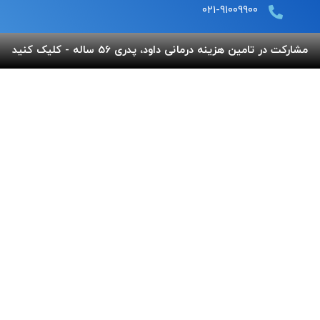
۰۲۱-۹۱۰۰۹۹۰۰
مشارکت در تامین هزینه درمانی داود، پدری 56 ساله - کلیک کنید
لینک های مفید
پرداخت آنلاین
گالری بهنام
اپلیکیشن بهنام
سفارش قلک
استند و لوح شادباش
سوالات متداول
استند و لوح یادبود
تماس با ما
شماره حساب های خیریه