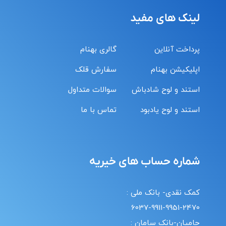
لینک های مفید
پرداخت آنلاین
گالری بهنام
اپلیکیشن بهنام
سفارش قلک
استند و لوح شادباش
سوالات متداول
استند و لوح یادبود
تماس با ما
شماره حساب های خیریه
کمک نقدی- بانک ملی :
6037-9911-9951-2470
حامیان-بانک سامان :