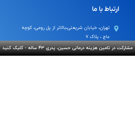
ارتباط با ما
تهران، خیابان شریعتی،بالاتر از پل رومی، کوچه
عاج ، پلاک ۷
مشارکت در تامین هزینه درمانی حسین، پدری 43 ساله - کلیک کنید
Info@behnamcharity.org.ir
۰۲۱-۹۱۰۰۹۹۰۰
لینک های مفید
پرداخت آنلاین
گالری بهنام
اپلیکیشن بهنام
سفارش قلک