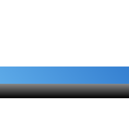
شماره حساب های خیریه
هنام
کمک نقدی- بانک ملی :
6037-9911-9951-2470
 قلک
حامیان-بانک سامان :