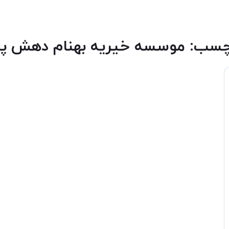
چسب:
موسسه خيريه بهنام دهش پو