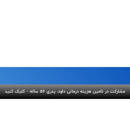
مشارکت در تامین هزینه درمانی داود، پدری 56 ساله - کلیک کنید
ما
لینک های مفید
 خیابان شریعتی،بالاتر از پل
پرداخت آنلاین
گالری ب
کوچه عاج ، پلاک ۷
اپلیکیشن بهنام
سفارش