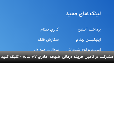
لینک های مفید
پرداخت آنلاین
گالری بهنام
اپلیکیشن بهنام
سفارش قلک
استند و لوح شادباش
سوالات متداول
مشارکت در تامین هزینه درمانی خدیجه، مادری 37 ساله - کلیک کنید
استند و لوح یادبود
تماس با ما
شماره حساب های خیریه
کمک نقدی- بانک ملی :
6037-9911-9951-2470