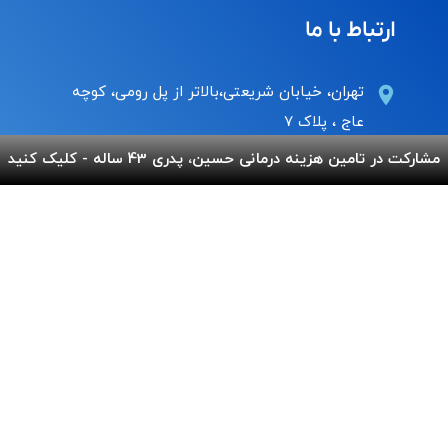
ارتباط با ما
تهران، خیابان شریعتی،بالاتر از پل رومی، کوچه
عاج ، پلاک ۷
مشارکت در تامین هزینه درمانی حسین، پدری 43 ساله - کلیک کنید
Info@behnamcharity.org.ir
۰۲۱-۹۱۰۰۹۹۰۰
لینک های مفید
پرداخت آنلاین
گالری بهنام
اپلیکیشن بهنام
سفارش قلک