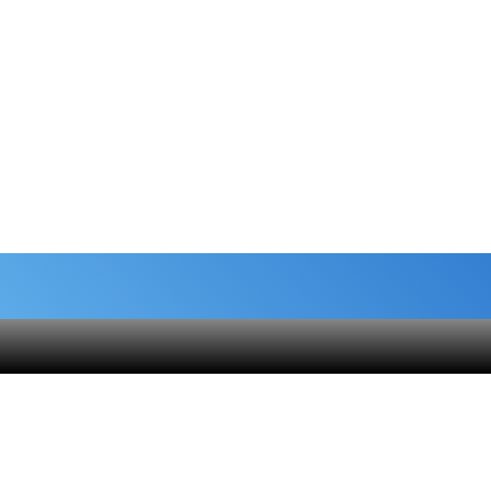
شماره حساب های خیریه
هنام
کمک نقدی- بانک ملی :
6037-9911-9951-2470
 قلک
حامیان-بانک سامان :