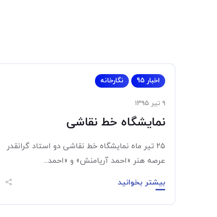
اخبار 95
نگارخانه
۹ تیر ۱۳۹۵
نمایشگاه خط‌ نقاشی
۲۵ تير ماه نمايشگاه خط‌ نقاشی دو استاد گرانقدر‌
عرصه هنر «احمد آريامنش» و «احمد...
بیشتر بخوانید