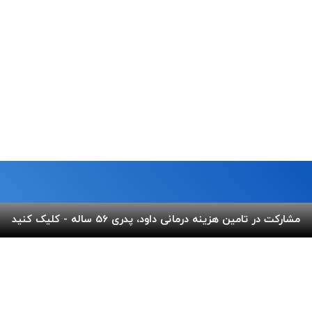
مشارکت در تامین هزینه درمانی داود، پدری 56 ساله - کلیک کنید
ما
لینک های مفید
 خیابان شریعتی،بالاتر از پل
پرداخت آنلاین
گالری ب
کوچه عاج ، پلاک ۷
اپلیکیشن بهنام
سفارش