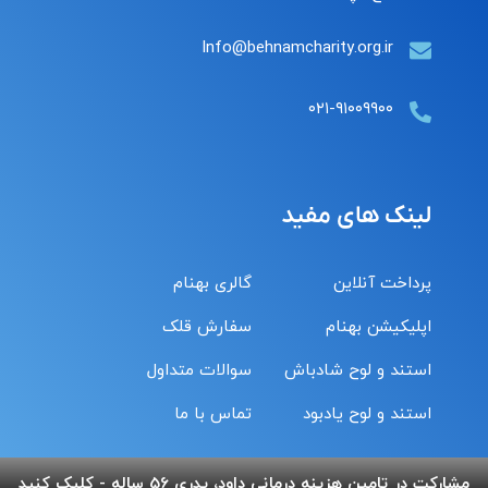
Info@behnamcharity.org.ir
۰۲۱-۹۱۰۰۹۹۰۰
لینک های مفید
پرداخت آنلاین
گالری بهنام
اپلیکیشن بهنام
سفارش قلک
استند و لوح شادباش
سوالات متداول
استند و لوح یادبود
تماس با ما
مشارکت در تامین هزینه درمانی داود، پدری 56 ساله - کلیک کنید