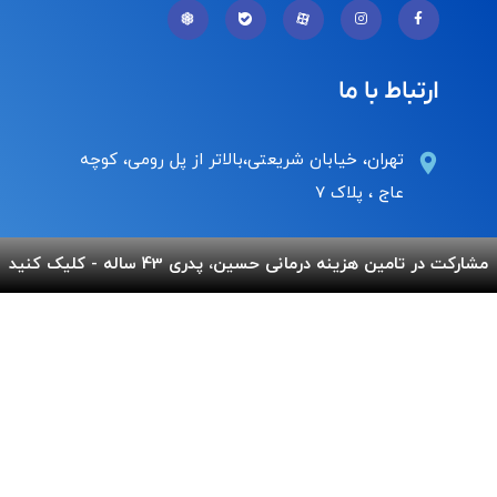
ارتباط با ما
تهران، خیابان شریعتی،بالاتر از پل رومی، کوچه
عاج ، پلاک ۷
Info@behnamcharity.org.ir
مشارکت در تامین هزینه درمانی حسین، پدری 43 ساله - کلیک کنید
۰۲۱-۹۱۰۰۹۹۰۰
لینک های مفید
پرداخت آنلاین
گالری بهنام