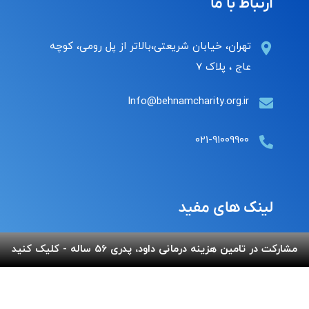
ارتباط با ما
تهران، خیابان شریعتی،بالاتر از پل رومی، کوچه
عاج ، پلاک ۷
Info@behnamcharity.org.ir
۰۲۱-۹۱۰۰۹۹۰۰
لینک های مفید
مشارکت در تامین هزینه درمانی داود، پدری 56 ساله - کلیک کنید
پرداخت آنلاین
گالری بهنام
اپلیکیشن بهنام
سفارش قلک
استند و لوح شادباش
سوالات متداول