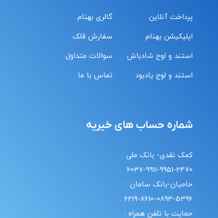
پرداخت آنلاین
گالری بهنام
اپلیکیشن بهنام
سفارش قلک
استند و لوح شادباش
سوالات متداول
استند و لوح یادبود
تماس با ما
شماره حساب های خیریه
کمک نقدی- بانک ملی :
6037-9911-9951-2470
حامیان-بانک سامان :
6219-8610-0893-5396
حمایت با تلفن همراه :