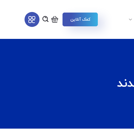
کمک آنلاین
ند