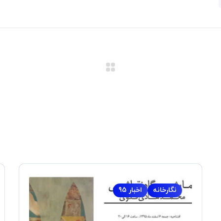
نگارخانه
اخبار 95