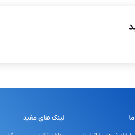
د
ما
لینک های مفید