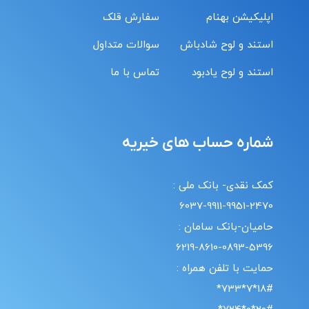
اپلیکیشن بهنام
سفارش قلک
استند و لوح شادباش
سوالات متداول
استند و لوح یادبود
تماس با ما
شماره حساب های خیریه
کمک نقدی- بانک ملی :
6037-9911-9951-2470
حامیان-بانک سامان :
6219-8610-0893-5396
حمایت با تلفن همراه :
18#*7*733*