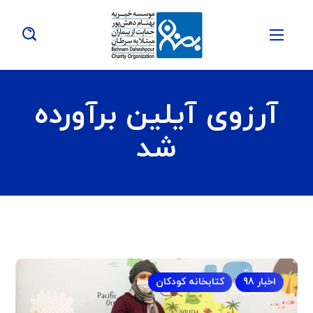
آرزوی آیلین برآورده
شد
اخبار 98
کتابخانه کودکان