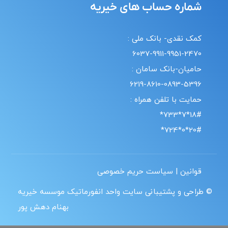
شماره حساب های خیریه
کمک نقدی- بانک ملی :
6037-9911-9951-2470
حامیان-بانک سامان :
6219-8610-0893-5396
حمایت با تلفن همراه :
18#*7*733*
20#*0*724*
قوانین | سیاست حریم خصوصی
© طراحی و پشتیبانی سایت واحد انفورماتیک موسسه خیریه
بهنام دهش پور