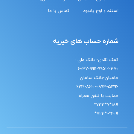
استند و لوح یادبود
تماس با ما
شماره حساب های خیریه
کمک نقدی- بانک ملی :
6037-9911-9951-2470
حامیان-بانک سامان :
6219-8610-0893-5396
حمایت با تلفن همراه :
18#*7*733*
20#*0*724*