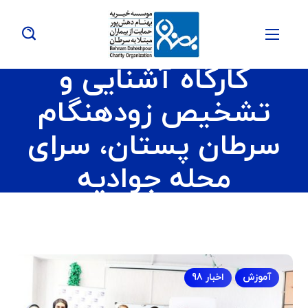
کارگاه آشنایی و
تشخیص زودهنگام
سرطان پستان، سرای
محله جوادیه
آموزش
اخبار 98