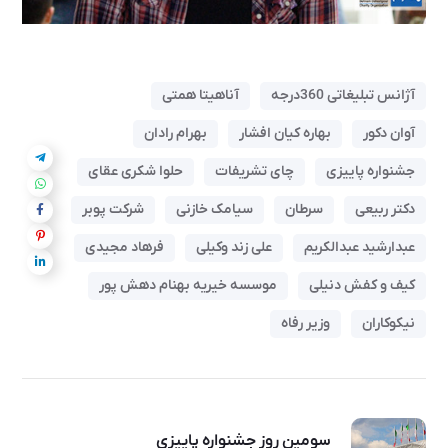
آژانس تبلیغاتی 360درجه
آناهیتا همتی
آوان دکور
بهاره کیان افشار
بهرام رادان
جشنواره پاییزی
چای تشریفات
حلوا شکری عقای
دکتر ربیعی
سرطان
سیامک خازنی
شرکت پوبر
عبدارشید عبدالکریم
علی زند وکیلی
فرهاد مجیدی
کیف و کفش دنیلی
موسسه خیریه بهنام دهش پور
نیکوکاران
وزیر رفاه
سومین روز جشنواره پاییزی