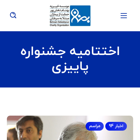
اختتامیه جشنواره
پاییزی
اخبار 94
مراسم