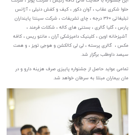
این جشنواره با حمایت مالی کافه رئیس ، شرکت پوبر ، شرکت
حلوا شکری عقاب ، آوان دکور ، کیف و کفش دنیلی ، آژانس
تبلیغاتی ۳۶۰ درجه ، چای تشریفات ، شرکت سپنتا پاینداران
پارس ، گلیا گالری ، بستنی های کاله ، شکلات فرمند ،
آشپزخانه اوین ، کلینیک دامپزشکی آران ، مانتو ریس ، کافه
مکس ، گالری پرسته ، لی لی کالکشن و هوجی تویز ، و همت
سیصد داوطلب برگزار شد.
تمامی عواید حاصل از جشنواره پاییزی صرف هزینه دارو و در
مان بیماران مبتلا به سرطان خواهد شد.