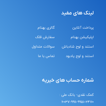
لینک های مفید
پرداخت آنلاین
گالری بهنام
اپلیکیشن بهنام
سفارش قلک
استند و لوح شادباش
سوالات متداول
استند و لوح یادبود
تماس با ما
شماره حساب های خیریه
کمک نقدی- بانک ملی :
6037-9911-9951-2470