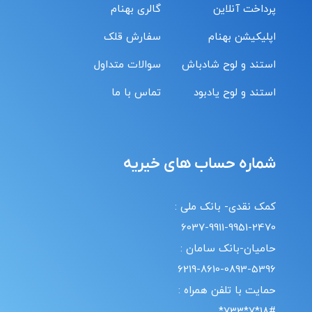
پرداخت آنلاین
گالری بهنام
اپلیکیشن بهنام
سفارش قلک
استند و لوح شادباش
سوالات متداول
استند و لوح یادبود
تماس با ما
شماره حساب های خیریه
کمک نقدی- بانک ملی :
6037-9911-9951-2470
حامیان-بانک سامان :
6219-8610-0893-5396
حمایت با تلفن همراه :
18#*7*733*