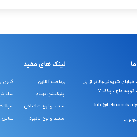
ما
لینک های مفید
 خیابان شریعتی،بالاتر از پل
پرداخت آنلاین
گالری ب
کوچه عاج ، پلاک ۷
اپلیکیشن بهنام
سفارش
Info@behnamcharity.
استند و لوح شادباش
سوالات
استند و لوح یادبود
تماس با
۰۲۱-۹۱