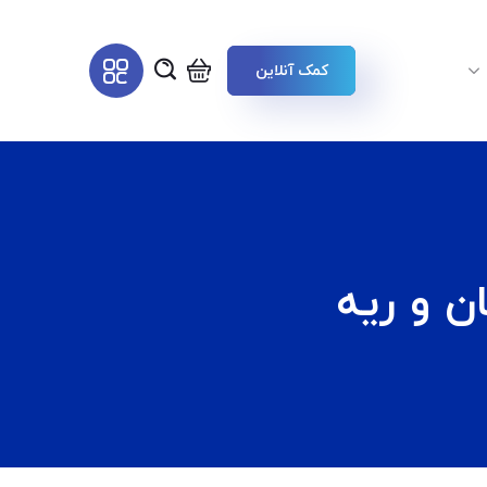
کمک آنلاین
ن و ریه