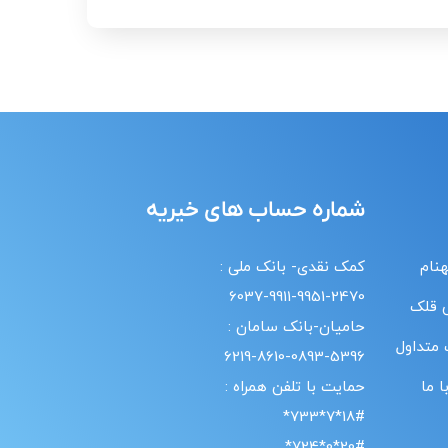
شماره حساب های خیریه
هنام
کمک نقدی- بانک ملی :
6037-9911-9951-2470
 قلک
حامیان-بانک سامان :
 متداول
6219-8610-0893-5396
 ما
حمایت با تلفن همراه :
18#*7*733*
20#*0*724*